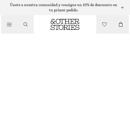
PANTALONES CORTOS
Únete a nuestra comunidad y consigue un 10% de descuento en
tu primer pedido.
/
PANTALONES
PANTALONES CORTOS CON VOLUMEN
€ 45
€ 79
ÚLTIMA OPORTUNIDAD
/
ROPA
ROJO/MULTICOLOR
XS
S
M
L