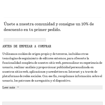
Únete a nuestra comunidad y consigue un 10% de
descuento en tu primer pedido.
CREATE ACCOUNT
ANTES DE EMPEZAR A COMPRAR
Utilizamos cookies de origen propio y de terceros, incluidas otras
tecnologías de seguimiento de editores externos, para ofrecerte la
PONTE EN CONTACTO CON NOSOTROS
funcionalidad completa de nuestro sitio web, personalizar su experiencia de
usuario, realizar análisis y proporcionar publicidad personalizada en
Contacta con nosotros
Instagram
nuestros sitios web, aplicaciones y newsletters en Internet y a través de
ATENCIÓN AL CLIENTE
plataformas de redes sociales. Con ese fin, recopilamos información sobre el
Localizador de tiendas
Pinterest
usuario, los patrones de navegación y el dispositivo.
Pago
ACERCA DE
Filiales
Facebook
Leer más
Tarjeta regalo
Sobre nosotros
Empleo
YouTube
Entrega
Fase de creación
Prensa
TikTok
Devolución y reembolso