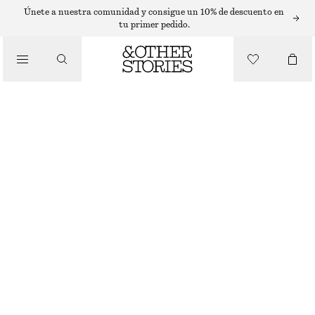
PENDIENTES
Únete a nuestra comunidad y consigue un 10% de descuento en
tu primer pedido.
/
JOYERÍA
PENDIENTES DE ARO ONDULADOS
/
€ 39
ACCESORIOS
AGOTADO
ORO
ONESIZE
TALLA