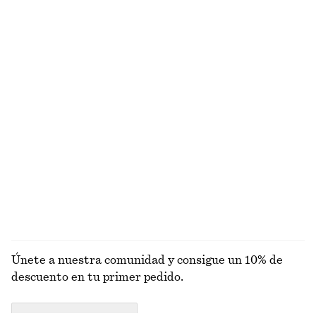
Nuevo
Nuevo
100% lino
100% lino
Abrigo de viaje con cinturón
Chaqueta corta con cremallera frontal
€ 149
€ 129
Camiseta de algodón de silueta cuadrada
Camiseta de canalé
€ 25
€ 25
100% algodón orgánico
+
6
+
7
EXPLORAR JOYERÍA
Únete a nuestra comunidad y consigue un 10% de
descuento en tu primer pedido.