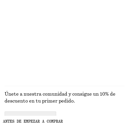
Camiseta de canalé
Chaqueta de silueta cuadrada
€ 25
€ 129
+
5
Chaqueta bomber con cuello
Chaqueta bomber con cuello
€ 129
€ 129
Nuevo
Nuevo
EXPLORAR JOYERÍA
Únete a nuestra comunidad y consigue un 10% de
descuento en tu primer pedido.
CREATE ACCOUNT
ANTES DE EMPEZAR A COMPRAR