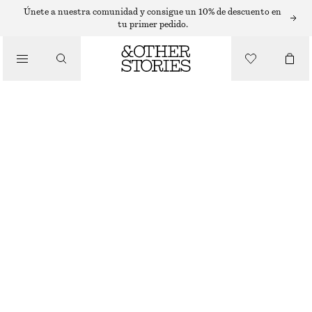
ANILLOS
Únete a nuestra comunidad y consigue un 10% de descuento en
tu primer pedido.
/
JOYERÍA
ANILLO ONDULADO
/
ACCESORIOS
€ 19
AGOTADO
PLATA
S
M
L