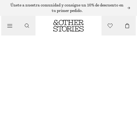
Únete a nuestra comunidad y consigue un 10% de descuento en
BUFANDAS
tu primer pedido.
/
ACCESORIOS
CUELLO BABERO DE LANA
€ 69
AGOTADO
NEGRO
+
8
ONESIZE
TALLA