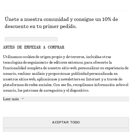
Únete a nuestra comunidad y consigue un 10% de
descuento en tu primer pedido.
CREATE ACCOUNT
ANTES DE EMPEZAR A COMPRAR
Utilizamos cookies de origen propio y de terceros, incluidas otras
tecnologías de seguimiento de editores externos, para ofrecerte la
PONTE EN CONTACTO CON NOSOTROS
funcionalidad completa de nuestro sitio web, personalizar su experiencia de
usuario, realizar análisis y proporcionar publicidad personalizada en
Contacta con nosotros
Instagram
nuestros sitios web, aplicaciones y newsletters en Internet y a través de
ATENCIÓN AL CLIENTE
plataformas de redes sociales. Con ese fin, recopilamos información sobre el
Localizador de tiendas
Pinterest
usuario, los patrones de navegación y el dispositivo.
Pago
ACERCA DE
Filiales
Facebook
Leer más
Tarjeta regalo
Sobre nosotros
Empleo
YouTube
Entrega
Fase de creación
Prensa
TikTok
Devolución y reembolso
ACEPTAR TODO
Derecho de desistimiento