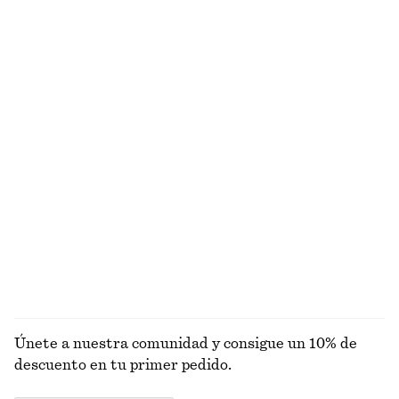
¿NO ES LO QUE ESTABAS BUSCANDO?
EXPLORA OTRAS COLECCIONES
PRENDAS DE
VESTIDOS
ACCESORIOS
CHAQUETAS Y
PUNTO
ABRIGOS
Únete a nuestra comunidad y consigue un 10% de
descuento en tu primer pedido.