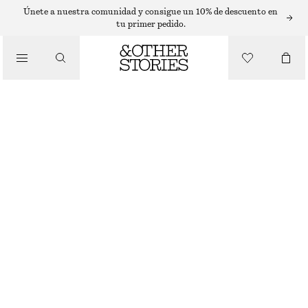
SUÉTERES
Únete a nuestra comunidad y consigue un 10% de descuento en
tu primer pedido.
/
PRENDAS DE PUNTO
JERSEY DE PUNTO
€ 35
€ 59
AGOTADO
/
ROPA
AZUL CLARO JASPEADO
XS
S
M
L