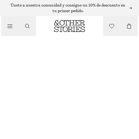
PANTALONES STRAIGHT FIT
Únete a nuestra comunidad y consigue un 10% de descuento en
tu primer pedido.
/
PANTALONES SASTRE EN MEZCLA DE LANA
PANTALONES
€ 129
/
ROPA
NEGRO
32
34
36
38
40
42
44
Guía de tallas
TALLA