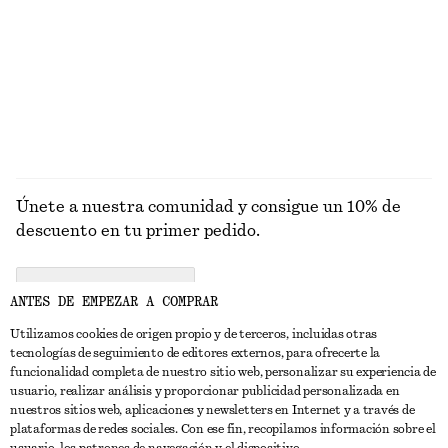
PUNTO
ABRIGOS
Únete a nuestra comunidad y consigue un 10% de
descuento en tu primer pedido.
CREATE ACCOUNT
ANTES DE EMPEZAR A COMPRAR
Utilizamos cookies de origen propio y de terceros, incluidas otras
tecnologías de seguimiento de editores externos, para ofrecerte la
PONTE EN CONTACTO CON NOSOTROS
funcionalidad completa de nuestro sitio web, personalizar su experiencia de
usuario, realizar análisis y proporcionar publicidad personalizada en
Contacta con nosotros
Instagram
nuestros sitios web, aplicaciones y newsletters en Internet y a través de
ATENCIÓN AL CLIENTE
plataformas de redes sociales. Con ese fin, recopilamos información sobre el
Localizador de tiendas
Pinterest