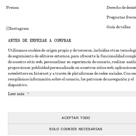
Prensa
Derecho de desis
Preguntas frecu
Guía de tallas
Instagram
Descuento para 
Pinterest
ANTES DE EMPEZAR A COMPRAR
Solución alternat
Facebook
Utilizamos cookies de origen propio y de terceros, incluidas otras tecnolog
de seguimiento de editores externos, para ofrecerte la funcionalidad compl
Términos y condi
YouTube
de nuestro sitio web, personalizar su experiencia de usuario, realizar anális
Términos y cond
proporcionar publicidad personalizada en nuestros sitios web, aplicaciones
TikTok
newsletters en Internet y a través de plataformas de redes sociales. Con ese
Cookies y compar
recopilamos información sobre el usuario, los patrones de navegación y el
dispositivo.
Configuración de
Leer más
Aviso de privaci
Condiciones de s
Declaración de ac
ACEPTAR TODO
SOLO COOKIES NECESARIAS