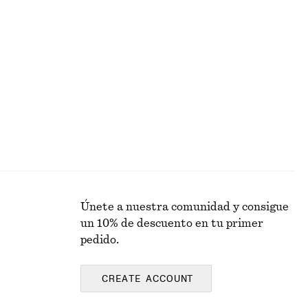
Minivestido peplum
€ 39
€ 79
Última oportunidad
Alpaca-lana
Únete a nuestra comunidad y consigue
un 10% de descuento en tu primer
pedido.
CREATE ACCOUNT