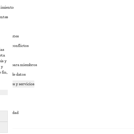
timiento
entes
estudiantes
iva de conflictos
ías
eta
ciones
is y
iciones para miembros
 y
 fin,
tición de datos
 cookies y servicios
dad
ervicio
cesibilidad