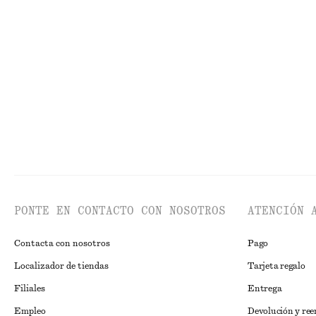
+
2
Minivestido de lino
Pantalones recor
€ 49
€ 89
€ 89
Última oportunidad
100% lino
Nuevo
PONTE EN CONTACTO CON NOSOTROS
ATENCIÓN 
Contacta con nosotros
Pago
Localizador de tiendas
Tarjeta regalo
Filiales
Entrega
Empleo
Devolución y re