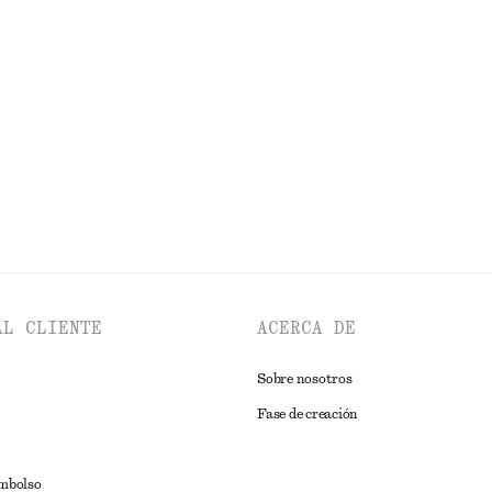
tados con perneras de barril
Minivestido de lino con cuello chal
€ 129
100% lino
EXPLORAR VESTIDOS
AL CLIENTE
ACERCA DE
Sobre nosotros
Fase de creación
embolso