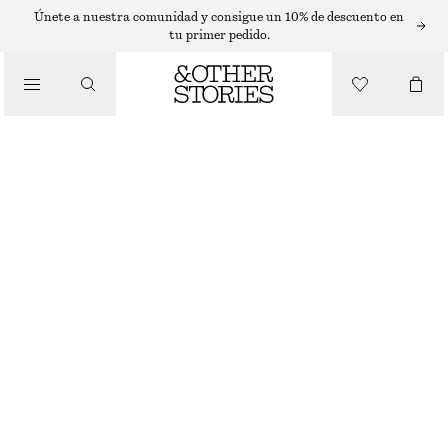
MINIVESTIDOS
Únete a nuestra comunidad y consigue un 10% de descuento en
tu primer pedido.
/
VESTIDOS
MINIVESTIDO ACAMPANADO
€ 39
€ 69
/
ÚLTIMA OPORTUNIDAD
ROPA
ROSA
32
34
36
38
40
42
44