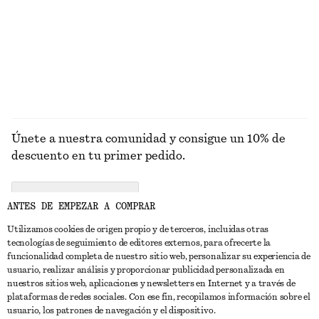
Última oportunidad
Última oportunidad
Alpaca-lana
EXPLORAR VESTIDOS
Únete a nuestra comunidad y consigue un 10% de
descuento en tu primer pedido.
CREATE ACCOUNT
ANTES DE EMPEZAR A COMPRAR
Utilizamos cookies de origen propio y de terceros, incluidas otras
tecnologías de seguimiento de editores externos, para ofrecerte la
PONTE EN CONTACTO CON NOSOTROS
funcionalidad completa de nuestro sitio web, personalizar su experiencia de
usuario, realizar análisis y proporcionar publicidad personalizada en
Contacta con nosotros
Instagram
nuestros sitios web, aplicaciones y newsletters en Internet y a través de
ATENCIÓN AL CLIENTE
plataformas de redes sociales. Con ese fin, recopilamos información sobre el
Localizador de tiendas
Pinterest
usuario, los patrones de navegación y el dispositivo.