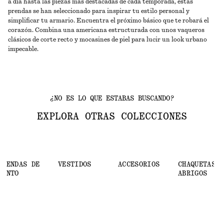
a día hasta las piezas más destacadas de cada temporada, estas
prendas se han seleccionado para inspirar tu estilo personal y
simplificar tu armario. Encuentra el próximo básico que te robará el
corazón. Combina una americana estructurada con unos vaqueros
clásicos de corte recto y mocasines de piel para lucir un look urbano
impecable.
¿NO ES LO QUE ESTABAS BUSCANDO?
EXPLORA OTRAS COLECCIONES
PRENDAS DE
VESTIDOS
ACCESORIOS
CHAQUETAS Y
PUNTO
ABRIGOS