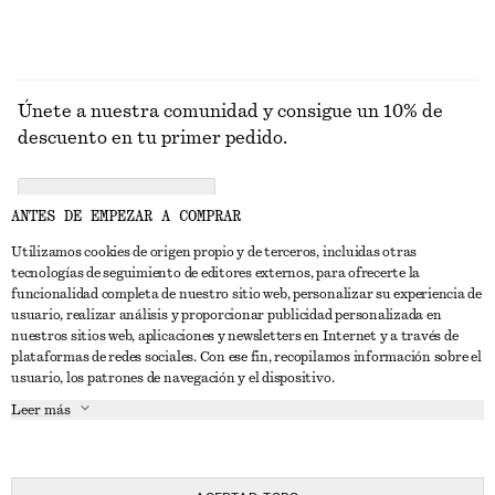
Únete a nuestra comunidad y consigue un 10% de
descuento en tu primer pedido.
CREATE ACCOUNT
ANTES DE EMPEZAR A COMPRAR
Utilizamos cookies de origen propio y de terceros, incluidas otras
tecnologías de seguimiento de editores externos, para ofrecerte la
PONTE EN CONTACTO CON NOSOTROS
funcionalidad completa de nuestro sitio web, personalizar su experiencia de
usuario, realizar análisis y proporcionar publicidad personalizada en
Contacta con nosotros
Instagram
nuestros sitios web, aplicaciones y newsletters en Internet y a través de
ATENCIÓN AL CLIENTE
plataformas de redes sociales. Con ese fin, recopilamos información sobre el
Localizador de tiendas
Pinterest
usuario, los patrones de navegación y el dispositivo.
Pago
ACERCA DE
Filiales
Facebook
Leer más
Tarjeta regalo
Sobre nosotros
Empleo
YouTube
Entrega
Fase de creación
Prensa
TikTok
Devolución y reembolso