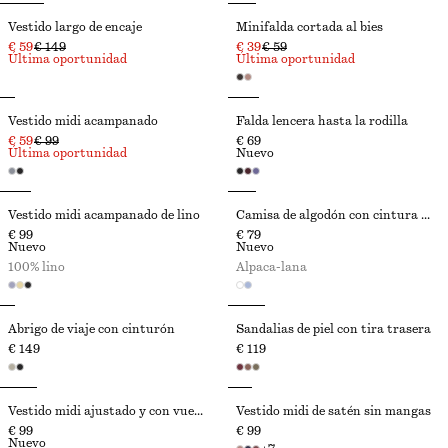
Vestido largo de encaje
Minifalda cortada al bies
€ 59
€ 149
€ 39
€ 59
Última oportunidad
Última oportunidad
Vestido midi acampanado
Falda lencera hasta la rodilla
€ 59
€ 99
€ 69
Última oportunidad
Nuevo
Vestido midi acampanado de lino
Camisa de algodón con cintura anudada
€ 99
€ 79
Nuevo
Nuevo
100% lino
Alpaca-lana
Abrigo de viaje con cinturón
Sandalias de piel con tira trasera
€ 149
€ 119
Vestido midi ajustado y con vuelo
Vestido midi de satén sin mangas
€ 99
€ 99
Nuevo