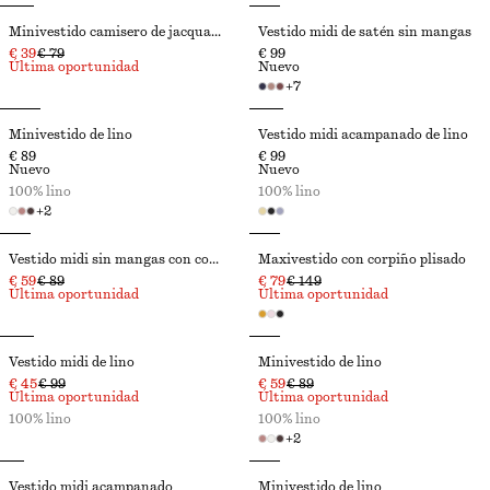
Minivestido camisero de jacquard
Vestido midi de satén sin mangas
€ 39
€ 79
€ 99
Última oportunidad
Nuevo
+
7
Minivestido de lino
Vestido midi acampanado de lino
€ 89
€ 99
Nuevo
Nuevo
100% lino
100% lino
+
2
Vestido midi sin mangas con cordón de ajuste
Maxivestido con corpiño plisado
€ 59
€ 89
€ 79
€ 149
Última oportunidad
Última oportunidad
Vestido midi de lino
Minivestido de lino
€ 45
€ 99
€ 59
€ 89
Última oportunidad
Última oportunidad
100% lino
100% lino
+
2
Vestido midi acampanado
Minivestido de lino