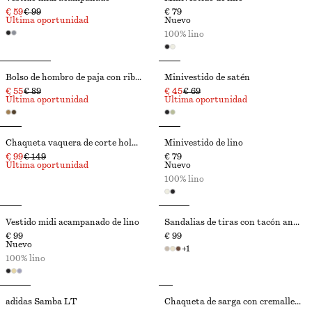
€ 59
€ 99
€ 79
Última oportunidad
Nuevo
100% lino
Bolso de hombro de paja con ribetes de piel
Minivestido de satén
€ 55
€ 89
€ 45
€ 69
Última oportunidad
Última oportunidad
Chaqueta vaquera de corte holgado
Minivestido de lino
€ 99
€ 149
€ 79
Última oportunidad
Nuevo
100% lino
Vestido midi acampanado de lino
Sandalias de tiras con tacón ancho
€ 99
€ 99
Nuevo
+
1
100% lino
adidas Samba LT
Chaqueta de sarga con cremallera