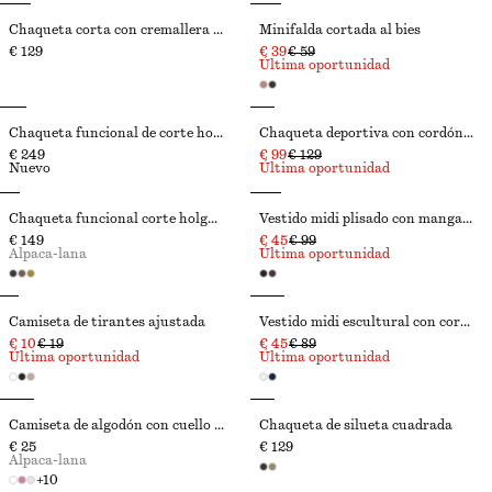
Chaqueta corta con cremallera frontal
Minifalda cortada al bies
€ 129
€ 39
€ 59
Última oportunidad
Chaqueta funcional de corte holgado
Chaqueta deportiva con cordón de ajuste
€ 249
€ 99
€ 129
Nuevo
Última oportunidad
Chaqueta funcional corte holgado cordón de ajuste
Vestido midi plisado con mangas dolman
€ 149
€ 45
€ 99
Alpaca-lana
Última oportunidad
Camiseta de tirantes ajustada
Vestido midi escultural con cordones de ajuste
€ 10
€ 19
€ 45
€ 89
Última oportunidad
Última oportunidad
Camiseta de algodón con cuello redondo
Chaqueta de silueta cuadrada
€ 25
€ 129
Alpaca-lana
+
10