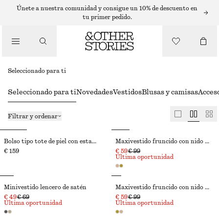
Únete a nuestra comunidad y consigue un 10% de descuento en
tu primer pedido.
Seleccionado para ti
Seleccionado para ti
Novedades
Vestidos
Blusas y camisas
Acces
Filtrar y ordenar
Bolso tipo tote de piel con estampado de cebra
Maxivestido fruncido con nido de abeja
€ 159
€ 59
€ 99
Última oportunidad
Minivestido lencero de satén
Maxivestido fruncido con nido de abeja
€ 49
€ 69
€ 59
€ 99
Última oportunidad
Última oportunidad