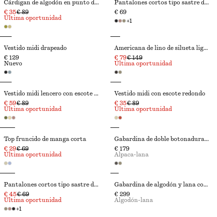
Cárdigan de algodón en punto de canalé
Pantalones cortos tipo sastre de lino
€ 35
€ 89
€ 69
Última oportunidad
+
1
Vestido midi drapeado
Americana de lino de silueta ligeramente entallada
€ 129
€ 79
€ 149
Nuevo
Última oportunidad
Vestido midi lencero con escote en pico
Vestido midi con escote redondo
€ 59
€ 89
€ 35
€ 89
Última oportunidad
Última oportunidad
Top fruncido de manga corta
Gabardina de doble botonadura y corte holgado
€ 29
€ 69
€ 179
Última oportunidad
Alpaca-lana
Pantalones cortos tipo sastre de lino
Gabardina de algodón y lana con cinturón
€ 45
€ 69
€ 299
Última oportunidad
Algodón-lana
+
1