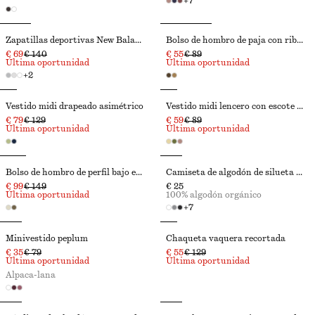
+
7
Zapatillas deportivas New Balance 204L
Bolso de hombro de paja con ribetes de piel
€ 69
€ 140
€ 55
€ 89
Última oportunidad
Última oportunidad
+
2
Vestido midi drapeado asimétrico
Vestido midi lencero con escote en pico
€ 79
€ 129
€ 59
€ 89
Última oportunidad
Última oportunidad
Bolso de hombro de perfil bajo en piel
Camiseta de algodón de silueta cuadrada
€ 99
€ 149
€ 25
Última oportunidad
100% algodón orgánico
+
7
Minivestido peplum
Chaqueta vaquera recortada
€ 35
€ 79
€ 55
€ 129
Última oportunidad
Última oportunidad
Alpaca-lana