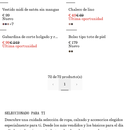
Vestido midi de satén sin mangas
Chaleco de lino
€ 99
€ 49
€ 69
Nuevo
Última oportunidad
+
7
Gabardina de corte holgado y raya diplomática
Bolso tipo tote de piel
€ 99
€ 249
€ 179
Última oportunidad
Nuevo
72 de 72 producto(s)
1
SELECCIONADO PARA TI
Descubre una cuidada selección de ropa, calzado y accesorios elegidos
especialmente para ti. Desde los más vendidos y los básicos para el día