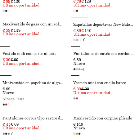
€ 59
€ 130
€ 79
€ 129
Última oportunidad
Última oportunidad
Maxivestido de gasa con un solo hombro
Zapatillas deportivas New Balance 204L
€ 59
€ 149
€ 89
€ 140
Última oportunidad
Última oportunidad
+
2
Vestido midi con corte al bies
Pantalones de satén sin cordones
€ 39
€ 99
€ 89
Última oportunidad
Nuevo
+
1
Minivestido en popelina de algodón fruncido
Vestido midi con cuello barco
€ 69
€ 39
€ 99
Nuevo
Última oportunidad
Alpaca-lana
Pantalones cortos tipo sastre de lino
Maxivestido con corpiño plisado
€ 45
€ 69
€ 149
Última oportunidad
Nuevo
+
1