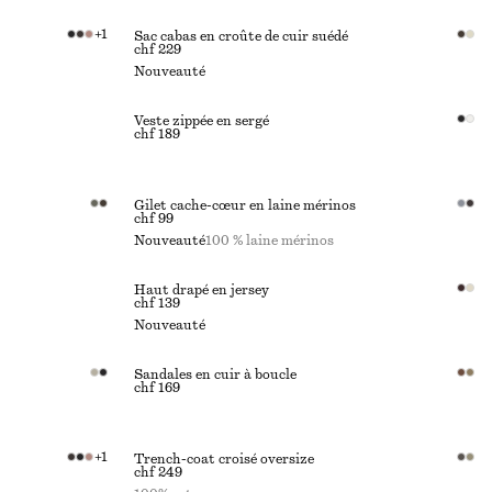
+
1
Sac cabas en croûte de cuir suédé
chf 229
Nouveauté
Veste zippée en sergé
chf 189
Gilet cache-cœur en laine mérinos
chf 99
Nouveauté
100 % laine mérinos
Haut drapé en jersey
chf 139
Nouveauté
Sandales en cuir à boucle
chf 169
+
1
Trench-coat croisé oversize
chf 249