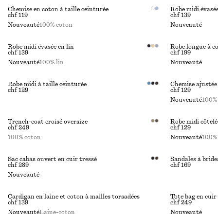
Chemise en coton à taille ceinturée
Robe midi évasé
chf 119
chf 139
Nouveauté
100% coton
Nouveauté
Robe midi évasée en lin
Robe longue à co
chf 139
chf 199
Nouveauté
100% lin
Nouveauté
Robe midi à taille ceinturée
Chemise ajustée
chf 129
chf 129
Nouveauté
100%
Trench-coat croisé oversize
Robe midi côtelé
chf 249
chf 129
100% coton
Nouveauté
100% 
Sac cabas ouvert en cuir tressé
Sandales à brides
chf 289
chf 169
Nouveauté
Cardigan en laine et coton à mailles torsadées
Tote bag en cuir
chf 139
chf 249
Nouveauté
Laine-coton
Nouveauté