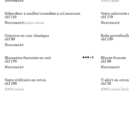
Nouveauté
100% laine
Débardeur à mailles torsadées à col montant
Veste ceinturée 
chf 119
chf 179
Nouveauté
Laine-coton
Nouveauté
Ceinture en cuir classique
Robe portefeuill
chf 89
chf 139
Nouveauté
+
4
Mocassins fantaisie en cuir
Blouse froncée
chf 179
chf 99
Nouveauté
Nouveauté
Veste utilitaire en coton
T-shirt en coton
chf 199
chf 35
100% coton
100% coton biol