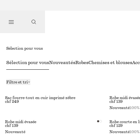
Sélection pour vous
Sélection pour vous
Nouveautés
Robes
Chemises et blouses
Acc
Filtre et tri
Sac fourre-tout en cuir imprimé zèbre
Robe midi évasée
chf 249
chf 139
Nouveauté
100% 
Robe midi évasée
Robe courte en l
chf 139
chf 129
Nouveauté
Nouveauté
100% 