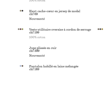
100% coton
Haut cache-cœur en jersey de modal
chf 69
Nouveauté
Veste utilitaire oversize à cordon de serrage
chf 199
100% coton
Jupe plissée en cuir
chf 399
Nouveauté
Pantalon habillé en laine mélangée
chf 189