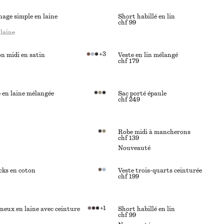
age simple en laine
Short habillé en lin
chf 99
laine
+
3
n midi en satin
Veste en lin mélangé
chf 179
 en laine mélangée
Sac porté épaule
chf 249
Robe midi à mancherons
chf 139
Nouveauté
cks en coton
Veste trois-quarts ceinturée
chf 199
+
1
eux en laine avec ceinture
Short habillé en lin
chf 99