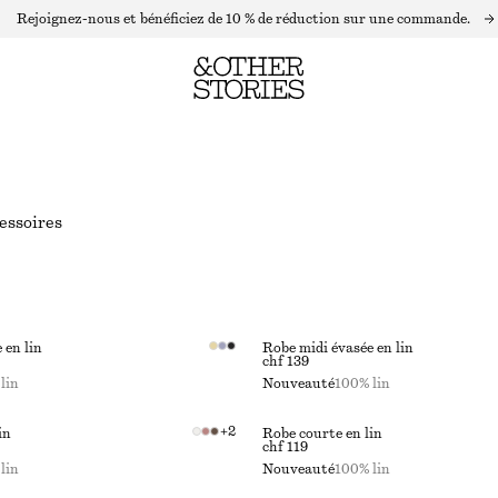
Rejoignez-nous et bénéficiez de 10 % de réduction sur une commande.
essoires
 en lin
Robe midi évasée en lin
chf 139
lin
Nouveauté
100% lin
+
2
in
Robe courte en lin
chf 119
lin
Nouveauté
100% lin