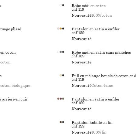
e
Robe midi en coton
chf 119
Nouveauté
100% coton
rsage plissé
Pantalon en satin à enfiler
chf 129
Nouveauté
 en coton
Robe midi en satin sans manches
chf 139
 coton
Nouveauté
e
Pull en mélange bouclé de coton et d
chf 119
coton biologique
Nouveauté
Coton-laine
 arrière en cuir
Pantalon en satin à enfiler
chf 129
Nouveauté
Pantalon habillé en lin
chf 129
Nouveauté
100% lin