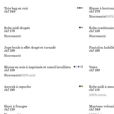
Tote bag en cuir
Blazer à boutonn
chf 249
chf 379
Nouveauté
100% 
Robe midi drapée
Robe combinaiso
chf 179
chf 129
Nouveauté
Nouveauté
Jupe boule à effet drapé et torsadé
Pantalon habillé
chf 199
chf 189
Nouveauté
+
1
Blouse en soie à imprimés et nœud lavallière
Veste
chf 159
chf 189
Nouveauté
100% soie
Anorak à capuche
Robe midi à smo
chf 189
chf 119
100% coton
Haut à franges
Manteau volumin
chf 139
chf 349