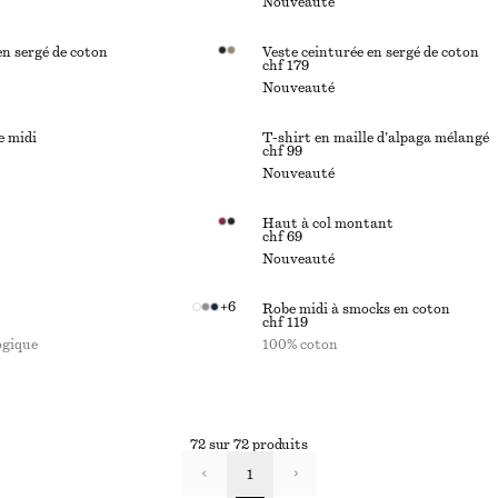
Nouveauté
en sergé de coton
Veste ceinturée en sergé de coton
chf 179
Nouveauté
e midi
T-shirt en maille d’alpaga mélangé
chf 99
Nouveauté
Haut à col montant
chf 69
Nouveauté
+
6
Robe midi à smocks en coton
chf 119
ogique
100% coton
72 sur 72 produits
1