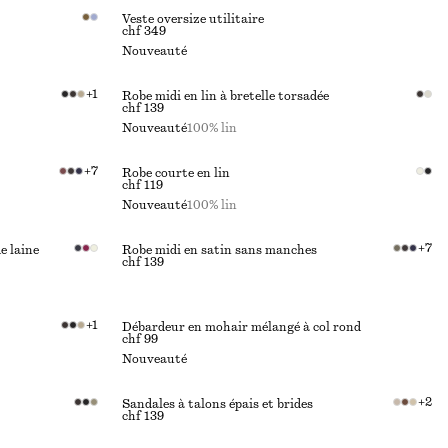
Veste oversize utilitaire
chf 349
Nouveauté
+
1
Robe midi en lin à bretelle torsadée
chf 139
Nouveauté
100% lin
+
7
Robe courte en lin
chf 119
Nouveauté
100% lin
+
7
e laine
Robe midi en satin sans manches
chf 139
+
1
Débardeur en mohair mélangé à col rond
chf 99
Nouveauté
+
2
Sandales à talons épais et brides
chf 139