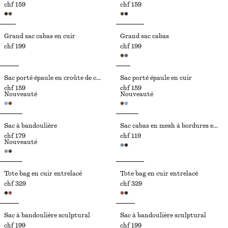
chf 159
chf 159
Grand sac cabas en cuir
Grand sac cabas
chf 199
chf 199
Sac porté épaule en croûte de cuir suédé
Sac porté épaule en cuir
chf 159
chf 159
Nouveauté
Nouveauté
Sac à bandoulière
Sac cabas en mesh à bordures en cuir
chf 179
chf 119
Nouveauté
Tote bag en cuir entrelacé
Tote bag en cuir entrelacé
chf 329
chf 329
Sac à bandoulière sculptural
Sac à bandoulière sculptural
chf 199
chf 199