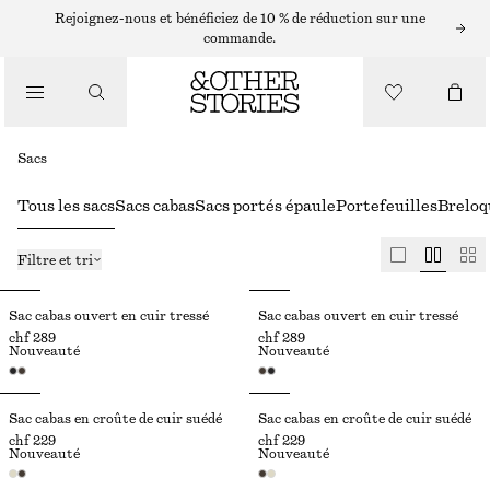
Rejoignez-nous et bénéficiez de 10 % de réduction sur une
commande.
Sacs
Tous les sacs
Sacs cabas
Sacs portés épaule
Portefeuilles
Breloq
Filtre et tri
Sac cabas ouvert en cuir tressé
Sac cabas ouvert en cuir tressé
chf 289
chf 289
Nouveauté
Nouveauté
Sac cabas en croûte de cuir suédé
Sac cabas en croûte de cuir suédé
chf 229
chf 229
Nouveauté
Nouveauté