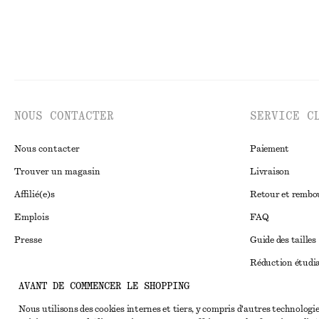
NOUS CONTACTER
SERVICE C
Nous contacter
Paiement
Trouver un magasin
Livraison
Affilié(e)s
Retour et remb
Emplois
FAQ
Presse
Guide des tailles
Réduction étudi
AVANT DE COMMENCER LE SHOPPING
Règlement extraju
Instagram
Conditions génér
Nous utilisons des cookies internes et tiers, y compris d'autres technologie
Pinterest