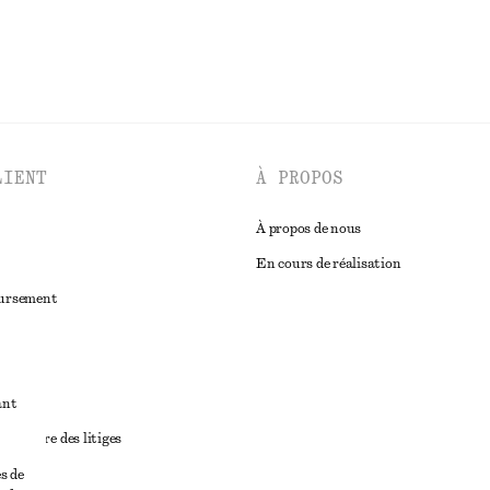
LIENT
À PROPOS
À propos de nous
En cours de réalisation
oursement
ant
diciaire des litiges
ales
s de