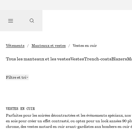
Vêtements
/
Manteaux et vestes
/
Vestes en cuir
Tous les manteaux et les vestes
Vestes
Trench-coats
Blazers
M
Filtre et tri
VESTES EN CUIR
Parfaites pour les soirées décontractées et les évènements spéciaux, nos
en soie pour créer un effet contrasté, ou optez pour un look années 90 p
chrome, des vestes motard en cuir avant-gardistes aux bombers en cuir é