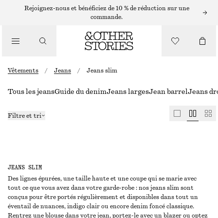
Rejoignez-nous et bénéficiez de 10 % de réduction sur une
commande.
Vêtements
/
Jeans
/
Jeans slim
Tous les jeans
Guide du denim
Jeans larges
Jean barrel
Jeans dr
Filtre et tri
JEANS SLIM
Des lignes épurées, une taille haute et une coupe qui se marie avec
tout ce que vous avez dans votre garde-robe : nos jeans slim sont
conçus pour être portés régulièrement et disponibles dans tout un
éventail de nuances, indigo clair ou encore denim foncé classique.
Rentrez une blouse dans votre jean, portez-le avec un blazer ou optez