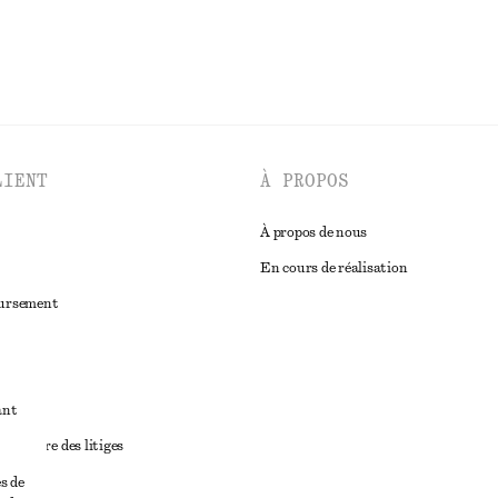
LIENT
À PROPOS
À propos de nous
En cours de réalisation
oursement
ant
diciaire des litiges
ales
s de