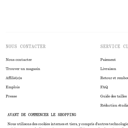
NOUS CONTACTER
SERVICE C
Nous contacter
Paiement
Trouver un magasin
Livraison
Affilié(e)s
Retour et remb
Emplois
FAQ
Presse
Guide des tailles
Réduction étudi
AVANT DE COMMENCER LE SHOPPING
Règlement extraju
Instagram
Conditions génér
Nous utilisons des cookies internes et tiers, y compris d'autres technologie
Pinterest