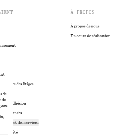
LIENT
À PROPOS
À propos de nous
En cours de réalisation
oursement
ant
diciaire des litiges
ales
s de
s de
ales d’adhésion
lyses
ge de données
in,
ookies et des services
identialité