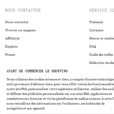
NOUS CONTACTER
SERVICE C
Nous contacter
Paiement
Trouver un magasin
Livraison
Affilié(e)s
Retour et remb
Emplois
FAQ
Presse
Guide des tailles
Réduction étudi
AVANT DE COMMENCER LE SHOPPING
Règlement extraju
Instagram
Conditions génér
Nous utilisons des cookies internes et tiers, y compris d'autres technologie
Pinterest
suivi provenant d'éditeurs tiers, pour vous offrir toutes les fonctionnalité
Conditions génér
Facebook
notre site Web, personnaliser votre expérience utilisateur, réaliser des ana
et diffuser des publicités personnalisées sur nos sites Web, applications et
Cookies et parta
Youtube
newsletters sur Internet et via les plateformes de médias sociaux. À cette f
nous recueillons des informations sur l'utilisateur, ses habitudes de
Paramètres des c
TikTok
navigation et son appareil.
Politique de conf