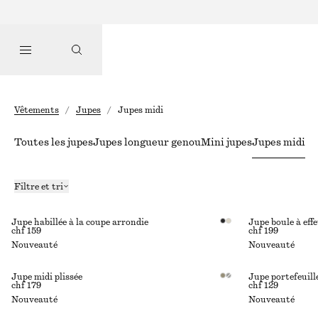
Vêtements
/
Jupes
/
Jupes midi
Toutes les jupes
Jupes longueur genou
Mini jupes
Jupes midi
Filtre et tri
Jupe habillée à la coupe arrondie
Jupe boule à eff
chf 159
chf 199
Nouveauté
Nouveauté
Jupe midi plissée
Jupe portefeuill
chf 179
chf 129
Nouveauté
Nouveauté