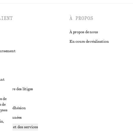
LIENT
À PROPOS
À propos de nous
En cours de réalisation
oursement
ant
diciaire des litiges
ales
s de
s de
ales d’adhésion
lyses
ge de données
in,
ookies et des services