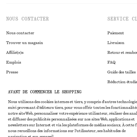
NOUS CONTACTER
SERVICE C
Nous contacter
Paiement
Trouver un magasin
Livraison
Affilié(e)s
Retour et remb
Emplois
FAQ
Presse
Guide des tailles
Réduction étudi
AVANT DE COMMENCER LE SHOPPING
Règlement extraju
Instagram
Conditions génér
Nous utilisons des cookies internes et tiers, y compris d'autres technologie
Pinterest
suivi provenant d'éditeurs tiers, pour vous offrir toutes les fonctionnalité
Conditions génér
Facebook
notre site Web, personnaliser votre expérience utilisateur, réaliser des ana
et diffuser des publicités personnalisées sur nos sites Web, applications et
Cookies et parta
Youtube
newsletters sur Internet et via les plateformes de médias sociaux. À cette f
nous recueillons des informations sur l'utilisateur, ses habitudes de
Paramètres des c
TikTok
navigation et son appareil.