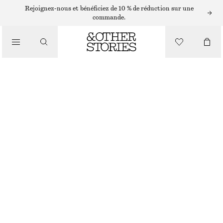
Rejoignez-nous et bénéficiez de 10 % de réduction sur une
commande.
VÊTEMENTS
LOT DE 2 PAIRES DE CHAUSSETTES À MOTIF CŒURS
CHF 27
RUPTURE DE STOCK
BLANC
36/38
39/41