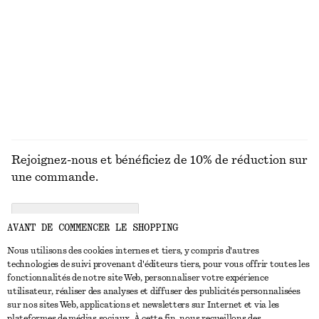
MAILLES
ROBES
ACCESSOIRES
MANTEAUX ET
VESTES
Rejoignez-nous et bénéficiez de 10% de réduction sur
une commande.
CREATE ACCOUNT
AVANT DE COMMENCER LE SHOPPING
Nous utilisons des cookies internes et tiers, y compris d'autres
technologies de suivi provenant d'éditeurs tiers, pour vous offrir toutes les
NOUS CONTACTER
fonctionnalités de notre site Web, personnaliser votre expérience
utilisateur, réaliser des analyses et diffuser des publicités personnalisées
Nous contacter
Instagram
sur nos sites Web, applications et newsletters sur Internet et via les
SERVICE CLIENT
plateformes de médias sociaux. À cette fin, nous recueillons des