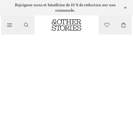
BASKETS ADIDAS
Rejoignez-nous et bénéficiez de 10 % de réduction sur une
commande.
/
BASKETS
ADIDAS SL 72 OG
CHF 59
CHF 120
/
CHAUSSURES
RUPTURE DE STOCK
VERT
CHOISIR UNE TAILLE