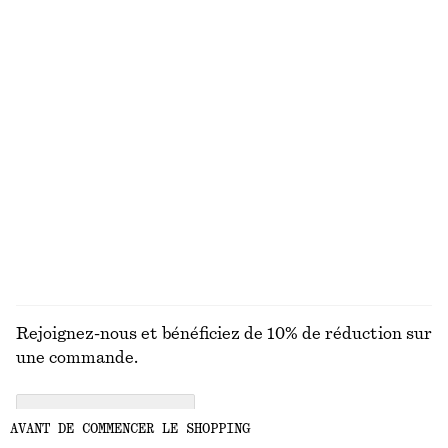
T-shirt oversize en coton
Haut à col roulé et manches longues
chf 25
chf 35
chf 27
chf 69
Dernière chance
Dernière chance
100% coton biologique
+
1
Blouse en soie à imprimés et nœud lavallière
Débardeur ajusté
chf 159
chf 15
chf 29
100% soie
Dernière chance
+
1
DÉCOUVRIR TOUTES LES BASKETS
Rejoignez-nous et bénéficiez de 10% de réduction sur
une commande.
CREATE ACCOUNT
AVANT DE COMMENCER LE SHOPPING