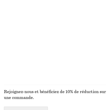
100% lin
Sandales à brides arrière en cuir
T-shirt en coton à col rond
chf 169
chf 35
100% coton
+
10
T-shirt en coton
T-shirt en coton
chf 35
chf 35
100% coton biologique
100% coton biologique
+
6
+
6
DÉCOUVRIR TOUTES LES BASKETS
Rejoignez-nous et bénéficiez de 10% de réduction sur
une commande.