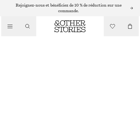
BASKETS ADIDAS
Rejoignez-nous et bénéficiez de 10 % de réduction sur une
commande.
/
BASKETS
ADIDAS TOKYO W
CHF 59
CHF 120
/
CHAUSSURES
DERNIÈRE CHANCE
CRÈME/VERT FONCÉ
+
7
37
38
39
40
41
38
40
42
1/3
2/3
1/3
2/3
1/3
Guide des tailles
TAILLE