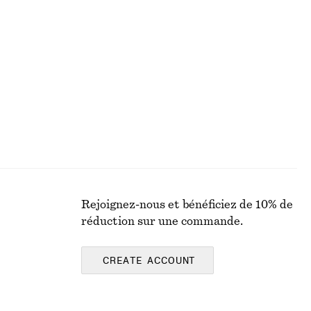
Robe midi asymétrique en satin
chf 55
chf 129
Dernière chance
Rejoignez-nous et bénéficiez de 10% de
réduction sur une commande.
CREATE ACCOUNT