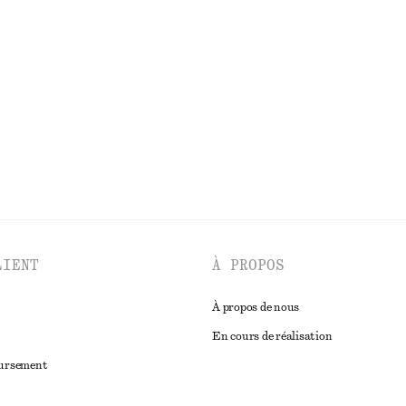
e
Robe midi asymétrique en satin
chf 69
chf 139
100% coton
Dernière chance
DÉCOUVRIR TOUTES LES ROBES
LIENT
À PROPOS
À propos de nous
En cours de réalisation
oursement