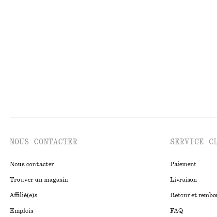
Haut drapé à col bénitier
Robe midi côtelé
chf 27
chf 69
chf 55
chf 139
Dernière chance
Dernière chance
NOUS CONTACTER
SERVICE C
Nous contacter
Paiement
Trouver un magasin
Livraison
Affilié(e)s
Retour et remb
Emplois
FAQ