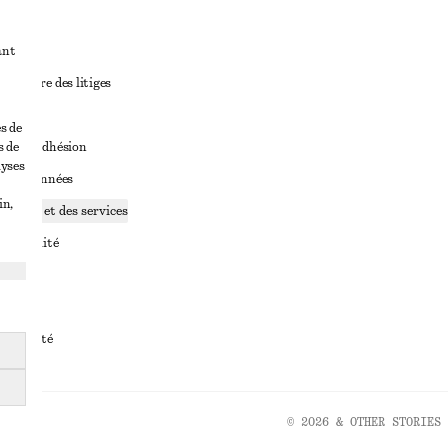
ant
diciaire des litiges
ales
s de
s de
ales d’adhésion
lyses
ge de données
in,
ookies et des services
identialité
rvice
essibilité
© 2026 & OTHER STORIES