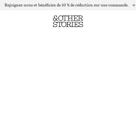
Rejoignez-nous et bénéficiez de 10 % de réduction sur une commande.
ROBE NUISETTE MIDI ASYMÉTRIQUE EN SATIN
DERNIÈRE CHANCE
TAUPE
32
34
36
38
40
42
44
Guide des tailles
TAILLE