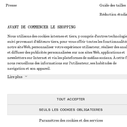
Presse
Guide des tailles
Réduction étudi
Règlement extraju
Instagram
AVANT DE COMMENCER LE SHOPPING
Conditions génér
Pinterest
Nous utilisons des cookies internes et tiers, y compris d'autres technologie
suivi provenant d'éditeurs tiers, pour vous offrir toutes les fonctionnalité
Conditions génér
Facebook
notre site Web, personnaliser votre expérience utilisateur, réaliser des ana
Cookies et parta
et diffuser des publicités personnalisées sur nos sites Web, applications et
Youtube
newsletters sur Internet et via les plateformes de médias sociaux. À cette f
Paramètres des c
TikTok
nous recueillons des informations sur l'utilisateur, ses habitudes de
navigation et son appareil.
Politique de conf
Lire plus
Conditions de se
Impressum
Déclaration d'acc
TOUT ACCEPTER
SEULS LES COOKIES OBLIGATOIRES
Paramètres des cookies et des services