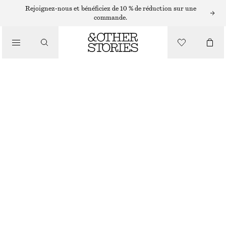
Rejoignez-nous et bénéficiez de 10 % de réduction sur une
COMBINAISONS
commande.
/
COMBISHORT DE STYLE UTILITAIRE
VÊTEMENTS
CHF 65
CHF 139
DERNIÈRE CHANCE
BEIGE
32
34
36
38
40
42
44