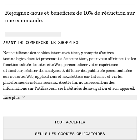
Rejoignez-nous et bénéficiez de 10% de réduction sur
une commande.
CREATE ACCOUNT
AVANT DE COMMENCER LE SHOPPING
Nous utilisons des cookies internes et tiers, y compris d'autres
technologies de suivi provenant d'éditeurs tiers, pour vous offrir toutes les
NOUS CONTACTER
fonctionnalités de notre site Web, personnaliser votre expérience
utilisateur, réaliser des analyses et diffuser des publicités personnalisées
Nous contacter
Instagram
sur nos sites Web, applications et newsletters sur Internet et via les
SERVICE CLIENT
plateformes de médias sociaux. À cette fin, nous recueillons des
Trouver un magasin
Pinterest
informations sur l'utilisateur, ses habitudes de navigation et son appareil.
Paiement
À PROPOS
Affilié(e)s
Facebook
Lire plus
Livraison
À propos de nous
Emplois
Youtube
Retour et remboursement
En cours de réalisation
Presse
TikTok
FAQ
TOUT ACCEPTER
Guide des tailles
SEULS LES COOKIES OBLIGATOIRES
Réduction étudiant