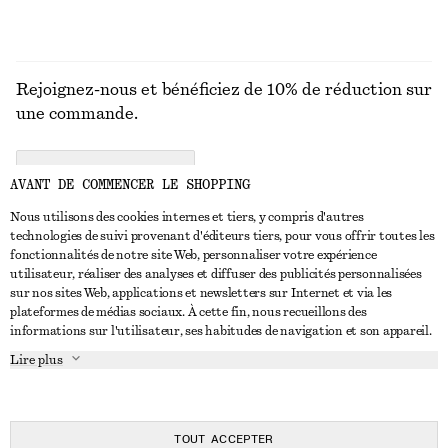
Rejoignez-nous et bénéficiez de 10% de réduction sur
une commande.
CREATE ACCOUNT
AVANT DE COMMENCER LE SHOPPING
Nous utilisons des cookies internes et tiers, y compris d'autres
technologies de suivi provenant d'éditeurs tiers, pour vous offrir toutes les
NOUS CONTACTER
fonctionnalités de notre site Web, personnaliser votre expérience
utilisateur, réaliser des analyses et diffuser des publicités personnalisées
Nous contacter
Instagram
sur nos sites Web, applications et newsletters sur Internet et via les
SERVICE CLIENT
plateformes de médias sociaux. À cette fin, nous recueillons des
Trouver un magasin
Pinterest
informations sur l'utilisateur, ses habitudes de navigation et son appareil.
Paiement
À PROPOS
Affilié(e)s
Facebook
Lire plus
Livraison
À propos de nous
Emplois
Youtube
Retour et remboursement
En cours de réalisation
Presse
TikTok
FAQ
TOUT ACCEPTER