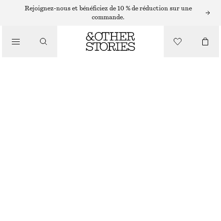
Rejoignez-nous et bénéficiez de 10 % de réduction sur une
/
commande.
HAUTS ET T-SHIRTS
HAUT À ÉPAULES DÉNUDÉES ORNÉ DE PERLES DE FANTAISIE
CHF 89
/
RUPTURE DE STOCK
VÊTEMENTS
BLANC
XS
S
M
L