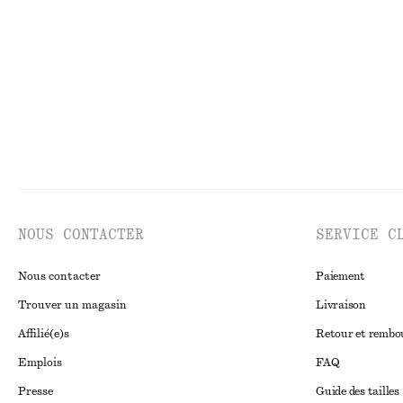
chf 189
chf 139
100% coton
Nouveauté
100% 
NOUS CONTACTER
SERVICE C
Nous contacter
Paiement
Trouver un magasin
Livraison
Affilié(e)s
Retour et remb
Emplois
FAQ
Presse
Guide des tailles