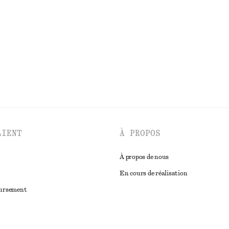
chf 35
lin
100% coton biologique
DÉCOUVRIR TOUTES LES ROBES
LIENT
À PROPOS
À propos de nous
En cours de réalisation
oursement