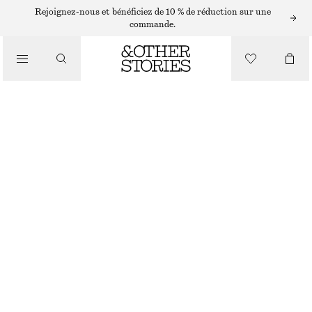
BIRKENSTOCK
Rejoignez-nous et bénéficiez de 10 % de réduction sur une
commande.
/
SANDALES
SABOTS BIRKENSTOCK BOSTON
/
CHF 249
CHAUSSURES
RUPTURE DE STOCK
TAUPE
36
37
38
39
40
41