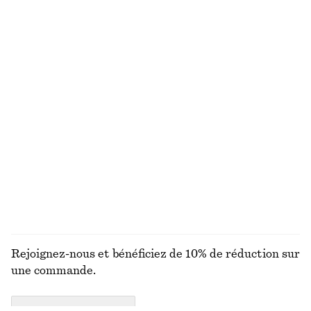
chf 65
chf 49
T-shirt en coton à col rond
Nettoyant pour le corps Amber Noir
chf 35
chf 25
100% coton biologique
350 ML | CHF 71.43 / 1 L
+
10
5 parfums
Chemise oversize
Chaussettes rayées
chf 119
chf 12
100% coton
Nouveauté
DÉCOUVRIR TOUTES LES SANDALES
Rejoignez-nous et bénéficiez de 10% de réduction sur
une commande.
CREATE ACCOUNT