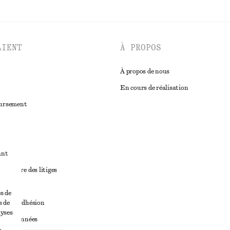
LIENT
À PROPOS
À propos de nous
En cours de réalisation
oursement
ant
diciaire des litiges
ales
s de
s de
ales d’adhésion
lyses
ge de données