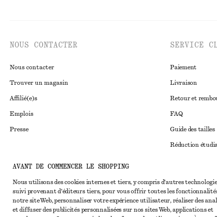
NOUS CONTACTER
SERVICE C
Nous contacter
Paiement
Trouver un magasin
Livraison
Affilié(e)s
Retour et remb
Emplois
FAQ
Presse
Guide des tailles
Réduction étudi
Règlement extraju
Instagram
AVANT DE COMMENCER LE SHOPPING
Conditions génér
Pinterest
Nous utilisons des cookies internes et tiers, y compris d'autres technologie
suivi provenant d'éditeurs tiers, pour vous offrir toutes les fonctionnalité
Conditions génér
Facebook
notre site Web, personnaliser votre expérience utilisateur, réaliser des ana
Cookies et parta
et diffuser des publicités personnalisées sur nos sites Web, applications et
Youtube