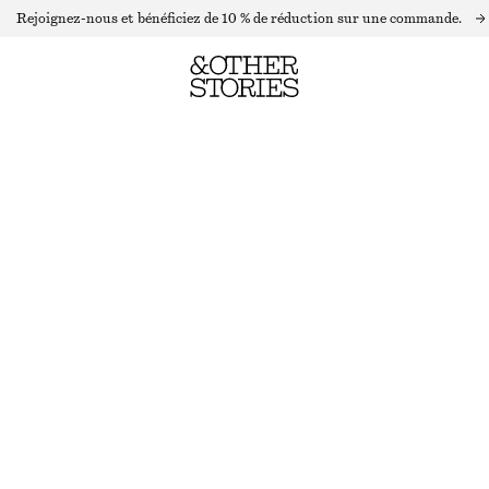
Rejoignez-nous et bénéficiez de 10 % de réduction sur une commande.
PULL EN MAILLE DROIT À COL MONTANT
RUPTURE DE STOCK
VERT
XS
S
M
L
Guide des tailles
TAILLE