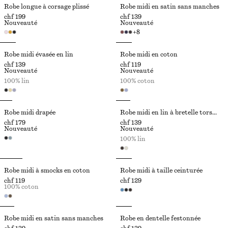
Robe longue à corsage plissé
Robe midi en satin sans manches
chf 199
chf 139
Nouveauté
Nouveauté
+
8
Robe midi évasée en lin
Robe midi en coton
chf 139
chf 119
Nouveauté
Nouveauté
100% lin
100% coton
Robe midi drapée
Robe midi en lin à bretelle torsadée
chf 179
chf 139
Nouveauté
Nouveauté
100% lin
Robe midi à smocks en coton
Robe midi à taille ceinturée
chf 119
chf 129
100% coton
Robe midi en satin sans manches
Robe en dentelle festonnée