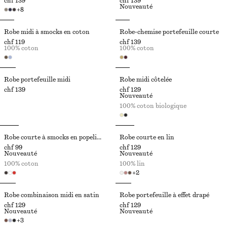
chf 139
chf 139
Nouveauté
+
8
Robe midi à smocks en coton
Robe-chemise portefeuille courte
chf 119
chf 139
100% coton
100% coton
Robe portefeuille midi
Robe midi côtelée
chf 139
chf 129
Nouveauté
100% coton biologique
Robe courte à smocks en popeline de coton
Robe courte en lin
chf 99
chf 129
Nouveauté
Nouveauté
100% coton
100% lin
+
2
Robe combinaison midi en satin
Robe portefeuille à effet drapé
chf 129
chf 129
Nouveauté
Nouveauté
+
3