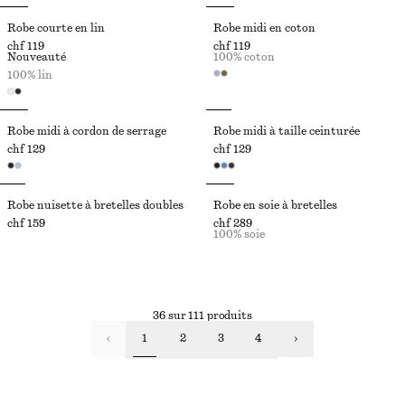
Robe courte en lin
Robe midi en coton
chf 119
chf 119
Nouveauté
100% coton
100% lin
Robe midi à cordon de serrage
Robe midi à taille ceinturée
chf 129
chf 129
Robe nuisette à bretelles doubles
Robe en soie à bretelles
chf 159
chf 289
100% soie
36 sur 111 produits
1
2
3
4