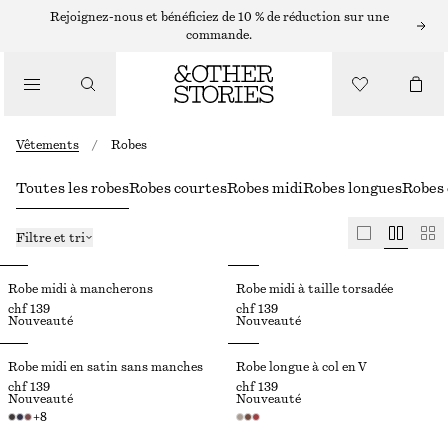
Rejoignez-nous et bénéficiez de 10 % de réduction sur une
commande.
Vêtements
/
Robes
Toutes les robes
Robes courtes
Robes midi
Robes longues
Robes 
Filtre et tri
Robe midi à mancherons
Robe midi à taille torsadée
chf 139
chf 139
Nouveauté
Nouveauté
Robe midi en satin sans manches
Robe longue à col en V
chf 139
chf 139
Nouveauté
Nouveauté
+
8