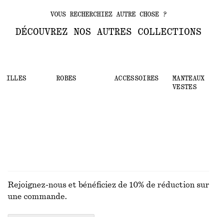
ROBES EN SOIE
VOUS RECHERCHIEZ AUTRE CHOSE ?
ROBES EN SATIN
DÉCOUVREZ NOS AUTRES COLLECTIONS
ROBES EN COTON
ROBES RAYÉES
MAILLES
ROBES
ACCESSOIRES
MANTEAUX ET
ROBES EN JERSEY
VESTES
Rejoignez-nous et bénéficiez de 10% de réduction sur
une commande.