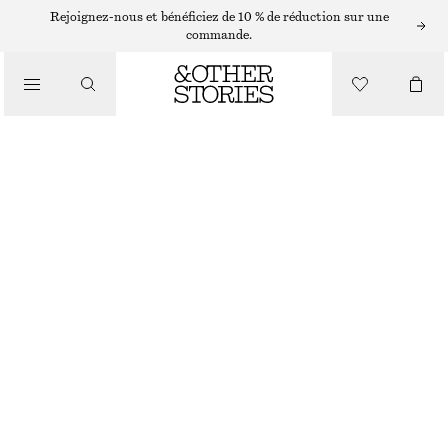
Rejoignez-nous et bénéficiez de 10 % de réduction sur une
commande.
NOUVEAUTÉ
TOP BUSTIER AVEC BRODERIES PAPILLON
CHF 99
RUPTURE DE STOCK
BLANC
32
34
36
38
40
42
44