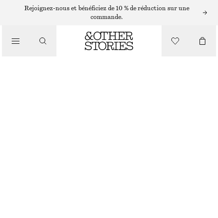
CHAPEAUX, CASQUETTES ET BONNETS
Rejoignez-nous et bénéficiez de 10 % de réduction sur une
commande.
BONNET EN CACHEMIRE
CHF 55
/
RUPTURE DE STOCK
ACCESSOIRES
BLEU
ONESIZE
TAILLE