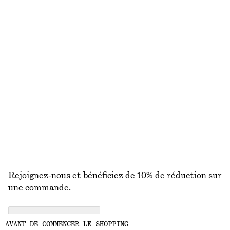
Jupe nuisette longueur genou
Tote bag en cuir
chf 99
chf 249
Nouveauté
T-shirt en coton
Robe midi drapée
chf 35
chf 179
100% coton biologique
Nouveauté
+
6
DÉCOUVRIR TOUTES LES CHAPEAUX, CASQUETTES
ET BONNETS
Rejoignez-nous et bénéficiez de 10% de réduction sur
une commande.
CREATE ACCOUNT
AVANT DE COMMENCER LE SHOPPING