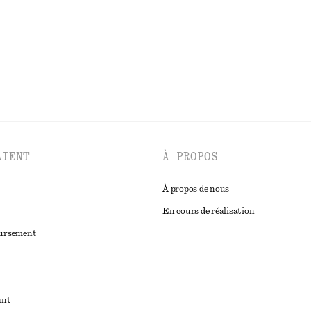
DÉCOUVRIR TOUTES LES ÉCHARPES ET FOULARDS
LIENT
À PROPOS
À propos de nous
En cours de réalisation
oursement
ant