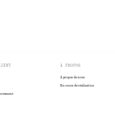
Dernière chance
DÉCOUVRIR TOUTES LES HAUTS ET T-SHIRTS
LIENT
À PROPOS
À propos de nous
En cours de réalisation
oursement