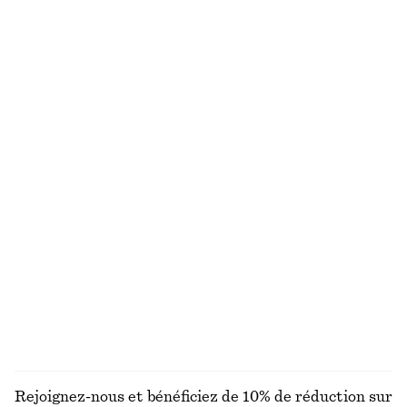
Cardigan côtelé en coton
Robe midi asymétrique et froncée
chf 55
chf 129
chf 59
chf 119
Dernière chance
Dernière chance
100% coton biologique
Polo en piqué de coton
Pantalon droit à plis marqués
chf 35
chf 69
chf 119
Dernière chance
+
2
Débardeur côtelé
T-shirt en coton
chf 45
chf 69
chf 17
chf 32
Dernière chance
Dernière chance
+
2
DÉCOUVRIR TOUTES LES HAUTS ET T-SHIRTS
Rejoignez-nous et bénéficiez de 10% de réduction sur