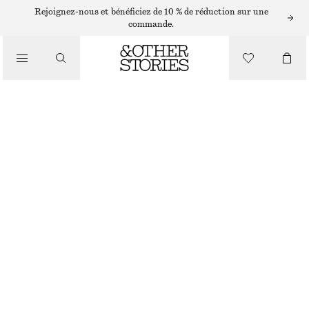
Rejoignez-nous et bénéficiez de 10 % de réduction sur une
/
commande.
HAUTS ET T-SHIRTS
T-SHIRT AJUSTÉ EN JERSEY
CHF 17
CHF 39
/
DERNIÈRE CHANCE
VÊTEMENTS
RAYURES ROSES ET BLEUES
XS
S
M
L