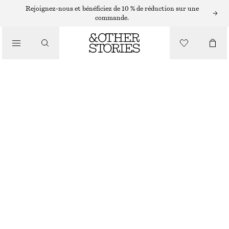
Rejoignez-nous et bénéficiez de 10 % de réduction sur une
/
commande.
HAUTS ET T-SHIRTS
POLO EN PIQUÉ DE COTON
CHF 35
CHF 69
/
DERNIÈRE CHANCE
VÊTEMENTS
RAYURES JAUNES ET VIOLETTES
XS
S
M
L