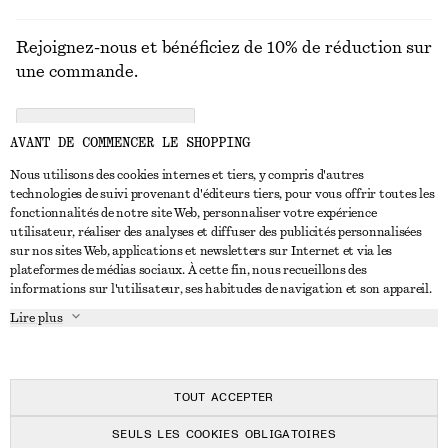
Rejoignez-nous et bénéficiez de 10% de réduction sur
une commande.
CREATE ACCOUNT
AVANT DE COMMENCER LE SHOPPING
Nous utilisons des cookies internes et tiers, y compris d'autres
technologies de suivi provenant d'éditeurs tiers, pour vous offrir toutes les
NOUS CONTACTER
fonctionnalités de notre site Web, personnaliser votre expérience
utilisateur, réaliser des analyses et diffuser des publicités personnalisées
Nous contacter
Instagram
sur nos sites Web, applications et newsletters sur Internet et via les
SERVICE CLIENT
plateformes de médias sociaux. À cette fin, nous recueillons des
Trouver un magasin
Pinterest
informations sur l'utilisateur, ses habitudes de navigation et son appareil.
Paiement
À PROPOS
Affilié(e)s
Facebook
Lire plus
Livraison
À propos de nous
Emplois
Youtube
Retour et remboursement
En cours de réalisation
Presse
TikTok
FAQ
TOUT ACCEPTER
Guide des tailles
SEULS LES COOKIES OBLIGATOIRES