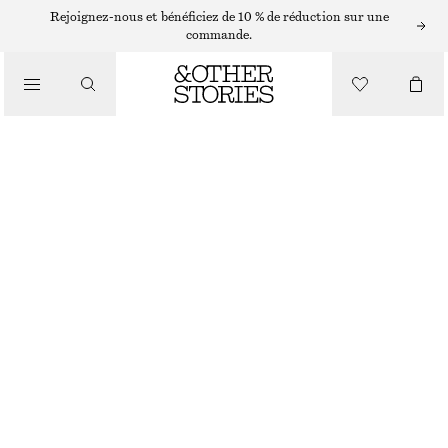
Rejoignez-nous et bénéficiez de 10 % de réduction sur une
PANTALONS
commande.
/
VÊTEMENTS
PANTALON EN SATIN À ENFILER
CHF 129
BEIGE
32
34
36
38
40
42
44
Guide des tailles
TAILLE