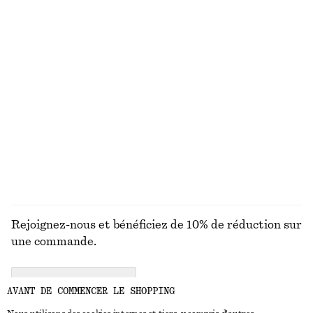
DÉCOUVREZ NOS AUTRES COLLECTIONS
MAILLES
ROBES
ACCESSOIRES
MANTEAUX ET
VESTES
Rejoignez-nous et bénéficiez de 10% de réduction sur
une commande.
CREATE ACCOUNT
AVANT DE COMMENCER LE SHOPPING