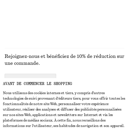
Dernière chance
Dernière chance
100% coton
DÉCOUVRIR TOUTES LES ROBES
Rejoignez-nous et bénéficiez de 10% de réduction sur
une commande.
CREATE ACCOUNT
AVANT DE COMMENCER LE SHOPPING
Nous utilisons des cookies internes et tiers, y compris d'autres
technologies de suivi provenant d'éditeurs tiers, pour vous offrir toutes les
NOUS CONTACTER
fonctionnalités de notre site Web, personnaliser votre expérience
utilisateur, réaliser des analyses et diffuser des publicités personnalisées
Nous contacter
Instagram
sur nos sites Web, applications et newsletters sur Internet et via les
SERVICE CLIENT
plateformes de médias sociaux. À cette fin, nous recueillons des
Trouver un magasin
Pinterest
informations sur l'utilisateur, ses habitudes de navigation et son appareil.