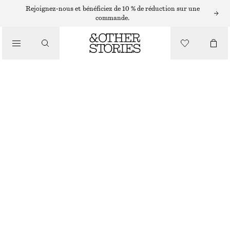
ROBES MIDI
Rejoignez-nous et bénéficiez de 10 % de réduction sur une
commande.
/
ROBES
ROBE MIDI ÉVASÉE EN LIN
/
CHF 89
CHF 139
VÊTEMENTS
DERNIÈRE CHANCE
BLEU CLAIR
32
34
36
38
40
42
44