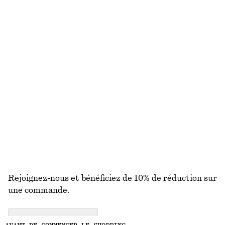
Foulard en coton et soie
Brume pour le corps Sicilian Sunrise
chf 89
chf 25
Coton-soie
150 G | CHF 166.67 / 1 KG
Exclusivité en ligne
9 parfums
Jean large
Foulard en soie imprimée
chf 129
chf 89
+
8
DÉCOUVRIR TOUTES LES BIJOUX
Rejoignez-nous et bénéficiez de 10% de réduction sur
une commande.
CREATE ACCOUNT