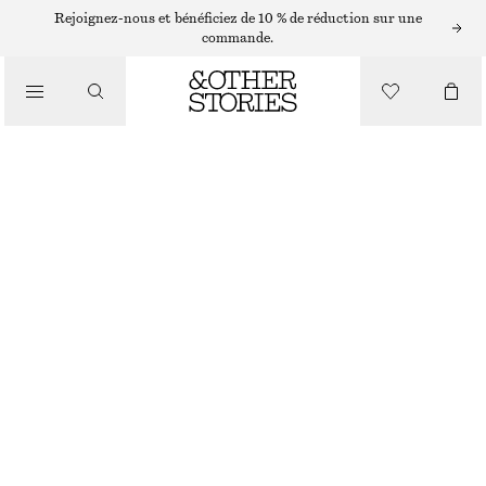
BOUCLES D’OREILLES
Rejoignez-nous et bénéficiez de 10 % de réduction sur une
commande.
/
BIJOUX
BOUCLES D’OREILLES AVEC PERLES DE CULTURE
CHF 39
/
ACCESSOIRES
RUPTURE DE STOCK
ARGENTÉ
ONESIZE
TAILLE