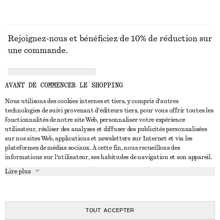
Rejoignez-nous et bénéficiez de 10% de réduction sur
une commande.
CREATE ACCOUNT
AVANT DE COMMENCER LE SHOPPING
Nous utilisons des cookies internes et tiers, y compris d'autres
technologies de suivi provenant d'éditeurs tiers, pour vous offrir toutes les
NOUS CONTACTER
fonctionnalités de notre site Web, personnaliser votre expérience
utilisateur, réaliser des analyses et diffuser des publicités personnalisées
Nous contacter
Instagram
sur nos sites Web, applications et newsletters sur Internet et via les
SERVICE CLIENT
plateformes de médias sociaux. À cette fin, nous recueillons des
Trouver un magasin
Pinterest
informations sur l'utilisateur, ses habitudes de navigation et son appareil.
Paiement
À PROPOS
Affilié(e)s
Facebook
Lire plus
Livraison
À propos de nous
Emplois
Youtube
Retour et remboursement
En cours de réalisation
Presse
TikTok
FAQ
TOUT ACCEPTER