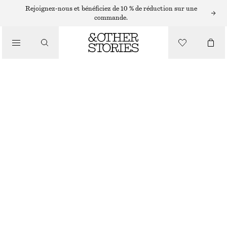
Rejoignez-nous et bénéficiez de 10 % de réduction sur une
/
commande.
CHEMISES ET BLOUSES
HAUT À CORDONS DE SERRAGE
CHF 45
CHF 89
/
DERNIÈRE CHANCE
VÊTEMENTS
ROUGE
XS
S
M
L