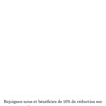
Sac porté épaule en paille à passepoils en cuir
Robe courte à col montant en laine bouclée
chf 75
chf 129
chf 89
chf 169
Dernière chance
Dernière chance
Haut à épaules dégagées en maille côtelée
Robe courte volantée sans manches
chf 27
chf 69
chf 95
chf 199
Dernière chance
Dernière chance
Robe midi en satin sans manches
Bob en paille tressée
chf 139
chf 55
+
7
DÉCOUVRIR TOUTES LES ROBES
Rejoignez-nous et bénéficiez de 10% de réduction sur