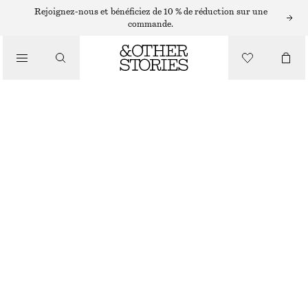
ROBES COURTES
Rejoignez-nous et bénéficiez de 10 % de réduction sur une
commande.
/
ROBES
ROBE COURTE VOLANTÉE
/
CHF 29
CHF 99
VÊTEMENTS
DERNIÈRE CHANCE
BLEU CIEL
XS
S
M
L