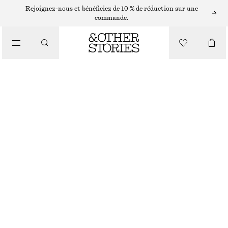
SHORTS
Rejoignez-nous et bénéficiez de 10 % de réduction sur une
commande.
/
PANTALONS
SHORT TAILLE HAUTE EN COTON
/
CHF 89
VÊTEMENTS
BLANC
XS
S
M
L
Guide des tailles
TAILLE