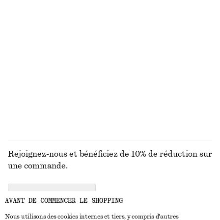
chf 119
chf 99
Nouveauté
100% coton
100% lin
T-shirt en coton
Blouse sculpturale à cordon de serrage
chf 35
chf 89
100% coton biologique
+
6
DÉCOUVRIR TOUTES LES PANTALONS
Rejoignez-nous et bénéficiez de 10% de réduction sur
une commande.
CREATE ACCOUNT
AVANT DE COMMENCER LE SHOPPING
Nous utilisons des cookies internes et tiers, y compris d'autres