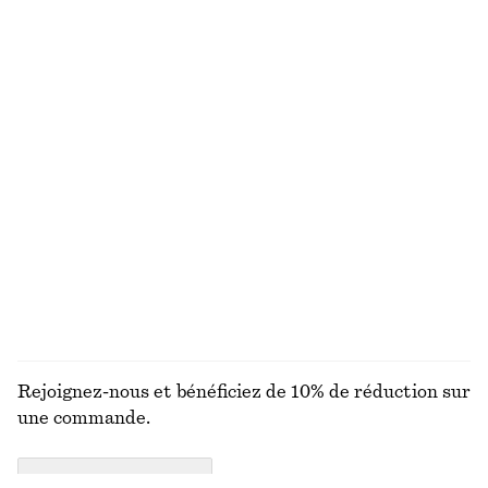
VOUS RECHERCHIEZ AUTRE CHOSE ?
DÉCOUVREZ NOS AUTRES COLLECTIONS
MAILLES
ROBES
ACCESSOIRES
MANTEAUX ET
VESTES
Rejoignez-nous et bénéficiez de 10% de réduction sur
une commande.
CREATE ACCOUNT