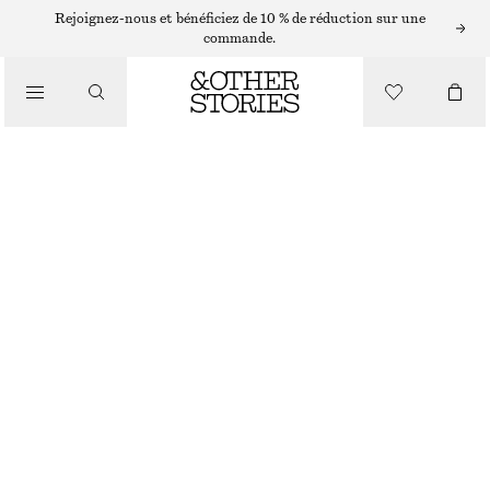
PULLS
Rejoignez-nous et bénéficiez de 10 % de réduction sur une
commande.
/
MAILLES
PULL EN MAILLE
/
VÊTEMENTS
CHF 35
CHF 69
RUPTURE DE STOCK
TURQUOISE FONCÉ
+
8
XS
S
M
L
Guide des tailles
TAILLE