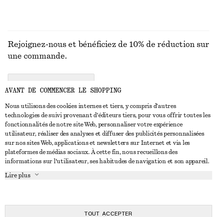
Rejoignez-nous et bénéficiez de 10% de réduction sur
une commande.
CREATE ACCOUNT
AVANT DE COMMENCER LE SHOPPING
Nous utilisons des cookies internes et tiers, y compris d'autres
technologies de suivi provenant d'éditeurs tiers, pour vous offrir toutes les
NOUS CONTACTER
fonctionnalités de notre site Web, personnaliser votre expérience
utilisateur, réaliser des analyses et diffuser des publicités personnalisées
Nous contacter
Instagram
sur nos sites Web, applications et newsletters sur Internet et via les
SERVICE CLIENT
plateformes de médias sociaux. À cette fin, nous recueillons des
Trouver un magasin
Pinterest
informations sur l'utilisateur, ses habitudes de navigation et son appareil.
Paiement
À PROPOS
Affilié(e)s
Facebook
Lire plus
Livraison
À propos de nous
Emplois
Youtube
Retour et remboursement
En cours de réalisation
Presse
TikTok
FAQ
TOUT ACCEPTER