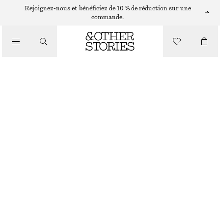
MINI JUPES
Rejoignez-nous et bénéficiez de 10 % de réduction sur une
commande.
/
JUPES
MINI-JUPE À SUPERPOSITIONS
/
CHF 45
CHF 99
VÊTEMENTS
DERNIÈRE CHANCE
LAVANDE
32
34
36
38
40
42
44