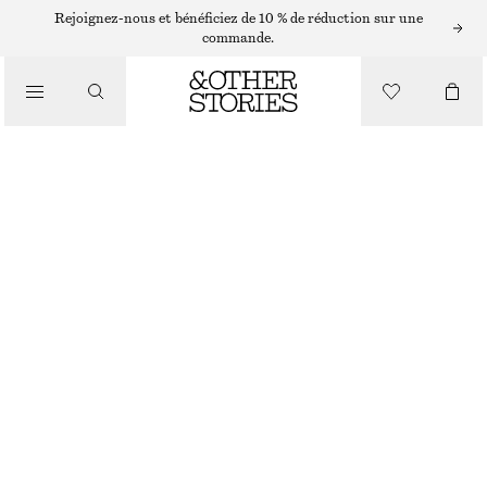
COLLIERS
Rejoignez-nous et bénéficiez de 10 % de réduction sur une
commande.
/
BIJOUX
COLLIER SUPERPOSÉ À PENDENTIF
/
ACCESSOIRES
CHF 45
RUPTURE DE STOCK
DORÉ
ONESIZE
TAILLE