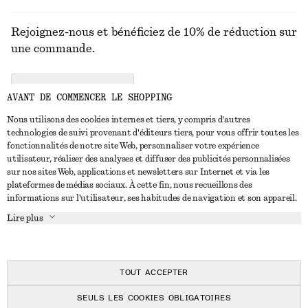
Rejoignez-nous et bénéficiez de 10% de réduction sur
une commande.
CREATE ACCOUNT
AVANT DE COMMENCER LE SHOPPING
Nous utilisons des cookies internes et tiers, y compris d'autres
technologies de suivi provenant d'éditeurs tiers, pour vous offrir toutes les
NOUS CONTACTER
fonctionnalités de notre site Web, personnaliser votre expérience
utilisateur, réaliser des analyses et diffuser des publicités personnalisées
Nous contacter
Instagram
sur nos sites Web, applications et newsletters sur Internet et via les
SERVICE CLIENT
plateformes de médias sociaux. À cette fin, nous recueillons des
Trouver un magasin
Pinterest
informations sur l'utilisateur, ses habitudes de navigation et son appareil.
Paiement
À PROPOS
Affilié(e)s
Facebook
Lire plus
Livraison
À propos de nous
Emplois
Youtube
Retour et remboursement
En cours de réalisation
Presse
TikTok
FAQ
TOUT ACCEPTER
Guide des tailles
SEULS LES COOKIES OBLIGATOIRES