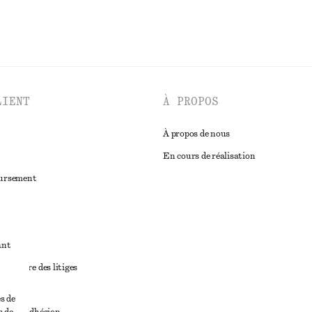
LIENT
À PROPOS
À propos de nous
En cours de réalisation
oursement
ant
diciaire des litiges
ales
s de