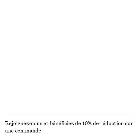
chf 249
chf 199
Nouveauté
Jupe nuisette longueur genou
Lunettes de soleil à monture ovale
chf 99
chf 49
Nouveauté
+
1
Robe midi à smocks en coton
Robe midi en coton
chf 119
chf 119
100% coton
Nouveauté
100% coton
DÉCOUVRIR TOUTES LES ÉCHARPES ET FOULARDS
Rejoignez-nous et bénéficiez de 10% de réduction sur
une commande.