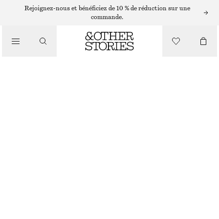
ÉCHARPES ET FOULARDS
Rejoignez-nous et bénéficiez de 10 % de réduction sur une
commande.
FOULARD À IMPRIMÉ LÉOPARD
/
ACCESSOIRES
CHF 55
RUPTURE DE STOCK
LÉOPARD
70X70