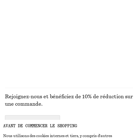
chf 29
chf 119
Nouveauté
100% coton
T-shirt ajusté en maille
Chemise décontractée en soie
chf 89
chf 179
Nouveauté
100% soie
DÉCOUVRIR TOUTES LES MANTEAUX ET VESTES
Rejoignez-nous et bénéficiez de 10% de réduction sur
une commande.
CREATE ACCOUNT
AVANT DE COMMENCER LE SHOPPING
Nous utilisons des cookies internes et tiers, y compris d'autres