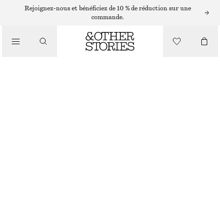
/
Rejoignez-nous et bénéficiez de 10 % de réduction sur une
commande.
MANTEAUX ET VESTES
VESTE EN LIN MÉLANGÉ
CHF 179
/
VÊTEMENTS
BEIGE
XS
S
M
L
Guide des tailles
TAILLE