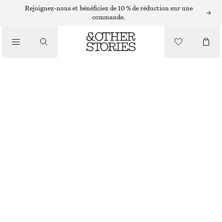
Rejoignez-nous et bénéficiez de 10 % de réduction sur une
/
commande.
CHEMISES ET BLOUSES
BLOUSE EN DENTELLE MANCHES LONGUES
CHF 65
CHF 129
/
RUPTURE DE STOCK
VÊTEMENTS
JAUNE CLAIR
32
34
36
38
40
42
44