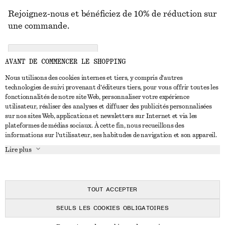
Rejoignez-nous et bénéficiez de 10% de réduction sur
une commande.
CREATE ACCOUNT
AVANT DE COMMENCER LE SHOPPING
Nous utilisons des cookies internes et tiers, y compris d'autres
technologies de suivi provenant d'éditeurs tiers, pour vous offrir toutes les
NOUS CONTACTER
fonctionnalités de notre site Web, personnaliser votre expérience
utilisateur, réaliser des analyses et diffuser des publicités personnalisées
Nous contacter
Instagram
sur nos sites Web, applications et newsletters sur Internet et via les
SERVICE CLIENT
plateformes de médias sociaux. À cette fin, nous recueillons des
Trouver un magasin
Pinterest
informations sur l'utilisateur, ses habitudes de navigation et son appareil.
Paiement
À PROPOS
Affilié(e)s
Facebook
Lire plus
Livraison
À propos de nous
Emplois
Youtube
Retour et remboursement
En cours de réalisation
Presse
TikTok
FAQ
TOUT ACCEPTER
Guide des tailles
SEULS LES COOKIES OBLIGATOIRES
Réduction étudiant
© 2026 & OTHER STORIES