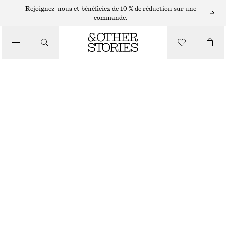
CHAUSSURES PLATES
Rejoignez-nous et bénéficiez de 10 % de réduction sur une
commande.
BALLERINES BABIES
/
CHAUSSURES
CHF 75
CHF 169
RUPTURE DE STOCK
IMPRIMÉ VACHE CRÈME
36
37
38
39
40
41