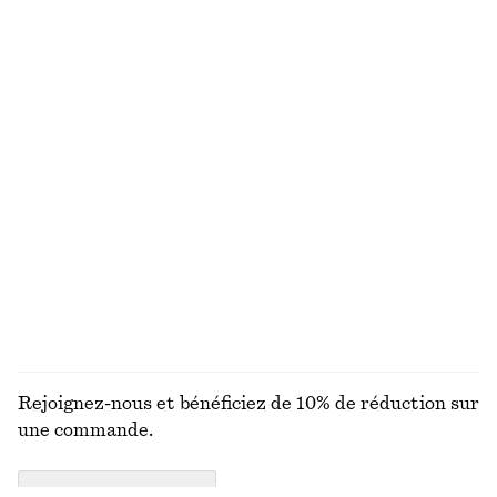
Nouveauté
+
6
Sandales à talons épais et brides
Robe midi en satin sans manches
chf 139
chf 139
Nouveauté
+
7
Pantalon en satin à enfiler
Robe midi en satin sans manches
chf 129
chf 139
Nouveauté
Nouveauté
+
1
+
7
DÉCOUVRIR TOUTES LES CHAUSSURES PLATES
Rejoignez-nous et bénéficiez de 10% de réduction sur
une commande.
CREATE ACCOUNT