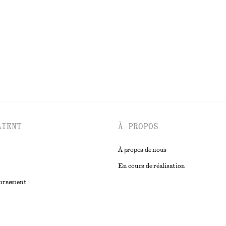
Dernière chance
DÉCOUVRIR TOUTES LES CHEMISES ET BLOUSES
LIENT
À PROPOS
À propos de nous
En cours de réalisation
oursement