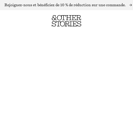
Rejoignez-nous et bénéficiez de 10 % de réduction sur une commande.
BLOUSE CACHE-CŒUR À VOLANTS
DERNIÈRE CHANCE
JAUNE CLAIR
XS
S
M
L
Guide des tailles
TAILLE