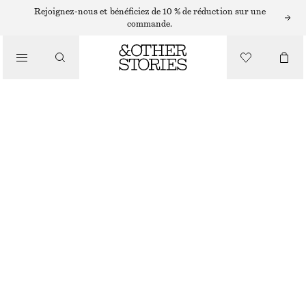
ROBES MIDI
Rejoignez-nous et bénéficiez de 10 % de réduction sur une
commande.
/
ROBES
ROBE MIDI EN MESH À COL MONTANT
/
CHF 99
VÊTEMENTS
RUPTURE DE STOCK
IMPRIMÉ BLEU
XS
S
M
L