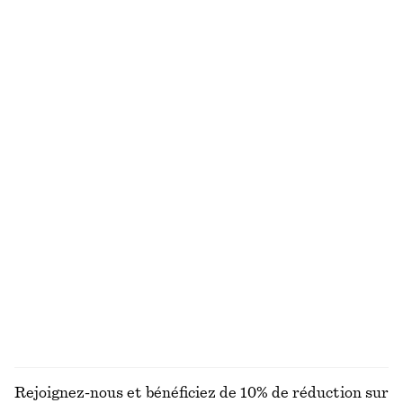
Jean barrel
Lunettes de soleil à monture ovale
chf 139
chf 49
Nouveauté
+
1
100% coton
+
9
Chemise courte oversize en coton
Mini-jupe en lin mélangé
chf 99
chf 119
100% coton
Lin-soie
+
1
Débardeur en coton côtelé
Blouse jacquard décontractée
chf 32
chf 129
+
1
DÉCOUVRIR TOUTES LES ROBES
Rejoignez-nous et bénéficiez de 10% de réduction sur