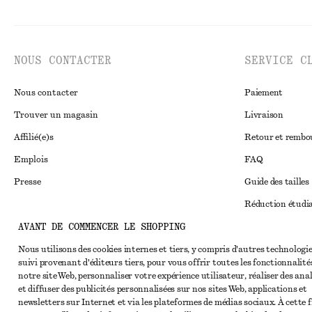
NOUS CONTACTER
SERVICE C
Nous contacter
Paiement
Trouver un magasin
Livraison
Affilié(e)s
Retour et remb
Emplois
FAQ
Presse
Guide des tailles
Réduction étudi
AVANT DE COMMENCER LE SHOPPING
Règlement extraju
Instagram
Conditions génér
Nous utilisons des cookies internes et tiers, y compris d'autres technologie
Pinterest
suivi provenant d'éditeurs tiers, pour vous offrir toutes les fonctionnalité
Conditions génér
Facebook
notre site Web, personnaliser votre expérience utilisateur, réaliser des ana
et diffuser des publicités personnalisées sur nos sites Web, applications et
Cookies et parta
Youtube
newsletters sur Internet et via les plateformes de médias sociaux. À cette f