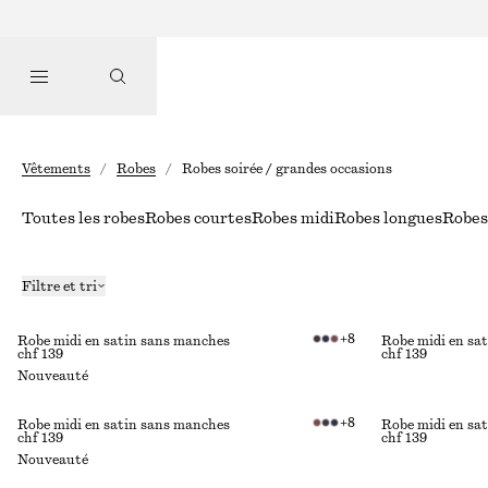
Vêtements
/
Robes
/
Robes soirée / grandes occasions
Toutes les robes
Robes courtes
Robes midi
Robes longues
Robes 
Filtre et tri
+
8
Robe midi en satin sans manches
Robe midi en sa
chf 139
chf 139
Nouveauté
+
8
Robe midi en satin sans manches
Robe midi en sa
chf 139
chf 139
Nouveauté