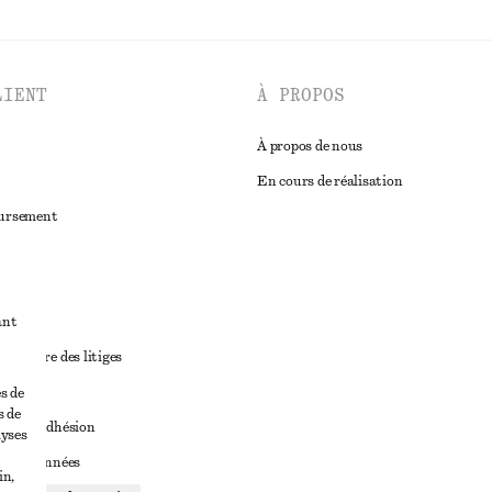
LIENT
À PROPOS
À propos de nous
En cours de réalisation
oursement
ant
diciaire des litiges
ales
s de
s de
ales d’adhésion
lyses
ge de données
in,