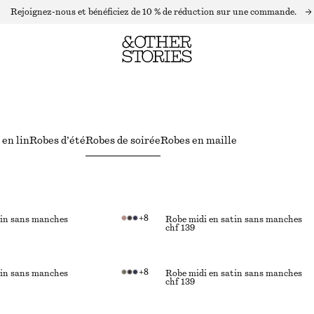
Rejoignez-nous et bénéficiez de 10 % de réduction sur une commande.
en lin
Robes d’été
Robes de soirée
Robes en maille
+
8
tin sans manches
Robe midi en satin sans manches
chf 139
+
8
tin sans manches
Robe midi en satin sans manches
chf 139