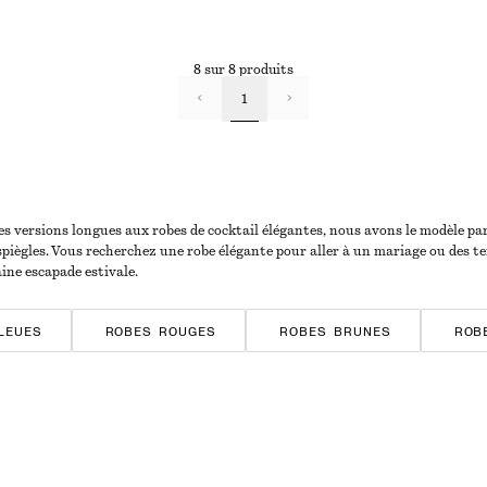
8 sur 8 produits
1
s versions longues aux robes de cocktail élégantes, nous avons le modèle par
s espiègles. Vous recherchez une robe élégante pour aller à un mariage ou des 
ine escapade estivale.
LEUES
ROBES ROUGES
ROBES BRUNES
ROB
RAYÉES
ROBES EN JERSEY