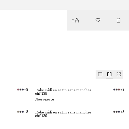
+
8
+
8
Robe midi en satin sans manches
chf 139
Nouveauté
+
8
+
8
Robe midi en satin sans manches
chf 139