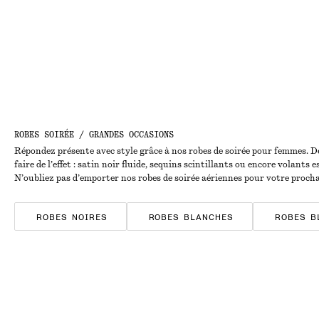
ROBES SOIRÉE / GRANDES OCCASIONS
Répondez présente avec style grâce à nos robes de soirée pour femmes. De
faire de l’effet : satin noir fluide, sequins scintillants ou encore volant
N’oubliez pas d’emporter nos robes de soirée aériennes pour votre procha
ROBES NOIRES
ROBES BLANCHES
ROBES B
ROBES EN SATIN
ROBES EN COTON
ROBES 