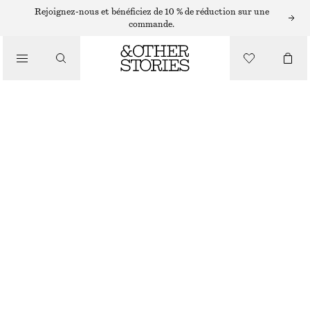
ACCESSOIRES POUR CHEVEUX
Rejoignez-nous et bénéficiez de 10 % de réduction sur une
commande.
MINI BARRETTES
/
CHF 25
ACCESSOIRES
DORÉ
ONESIZE
TAILLE