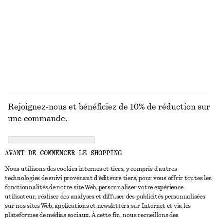
Lotions pour les mains Miami Muse
Robe courte en jacquard
chf 17
chf 139
250 ML | CHF 68 / 1 L
10 parfums
DÉCOUVRIR TOUTES LES ACCESSOIRES POUR
CHEVEUX
Rejoignez-nous et bénéficiez de 10% de réduction sur
une commande.
CREATE ACCOUNT
AVANT DE COMMENCER LE SHOPPING
Nous utilisons des cookies internes et tiers, y compris d'autres
technologies de suivi provenant d'éditeurs tiers, pour vous offrir toutes les
NOUS CONTACTER
fonctionnalités de notre site Web, personnaliser votre expérience
utilisateur, réaliser des analyses et diffuser des publicités personnalisées
Nous contacter
Instagram
sur nos sites Web, applications et newsletters sur Internet et via les
SERVICE CLIENT
plateformes de médias sociaux. À cette fin, nous recueillons des